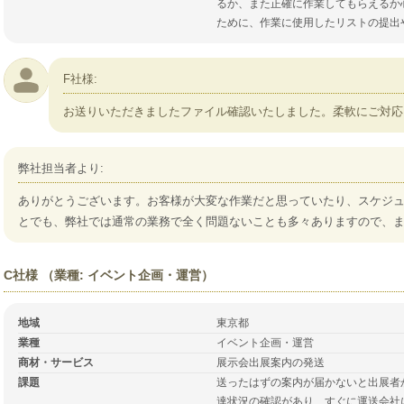
るか、また正確に作業してもらえるか
ために、作業に使用したリストの提出
F社様:
お送りいただきましたファイル確認いたしました。柔軟にご対応
弊社担当者より:
ありがとうございます。お客様が大変な作業だと思っていたり、スケジ
とでも、弊社では通常の業務で全く問題ないことも多々ありますので、
C社様 （業種: イベント企画・運営）
地域
東京都
業種
イベント企画・運営
商材・サービス
展示会出展案内の発送
課題
送ったはずの案内が届かないと出展者
達状況の確認があり、すぐに運送会社