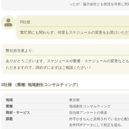
ったが、協力会社とも状況を共有し対
R社様:
繁忙期にも関わらず、何度もスケジュールの変更をお受けいただ
弊社担当者より:
ありがとうございます。スケジュールや数量・スケジュールの変更など
ただきますので、諦めずにまずはご相談ください！
S社様 （業種: 地域創生コンサルティング）
地域
東京都
業種
地域創生コンサルティング
商材・サービス
自治体アンケートの発送
課題
外字がきちんと反映されているか心配
全件PDFデータにして校正を提出。