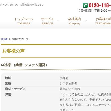
ンド・プロダクツ」の豆知識の一覧です。
トップページ
サービス
会社案内
お客様の
TOP PAGE
SERVICE
Company
TESTIMONIA
HOME
> お客様の声一覧
お客様の声
M社様 （業種: システム開発）
地域
京都府
業種
システム開発
商材・サービス
周年記念招待状
課題
「すぐにでも発送したいが、社内の対
るかわからないので、準備できたもの
うお客様の要望に、コミュニケーショ
次対応した。