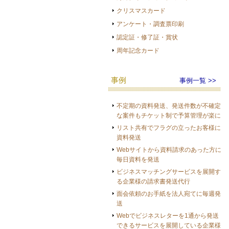
クリスマスカード
アンケート・調査票印刷
認定証・修了証・賞状
周年記念カード
事例
事例一覧 >>
不定期の資料発送、発送件数が不確定
な案件もチケット制で予算管理が楽に
リスト共有でフラグの立ったお客様に
資料発送
Webサイトから資料請求のあった方に
毎日資料を発送
ビジネスマッチングサービスを展開す
る企業様の請求書発送代行
面会依頼のお手紙を法人宛てに毎週発
送
Webでビジネスレターを1通から発送
できるサービスを展開している企業様