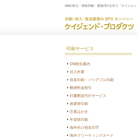
DMの封入・宛名印刷・発送代行を行う「ケイジェ
印刷サービス
DM総合案内
封入作業
宛名印刷・バリアブル印刷
郵便料金割引
封書郵送代行サービス
挨拶状印刷
圧着はがき
年賀状印刷
海外向け宛名印字
海外グリーティングカード