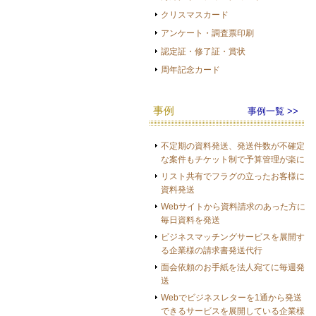
クリスマスカード
アンケート・調査票印刷
認定証・修了証・賞状
周年記念カード
事例
事例一覧 >>
不定期の資料発送、発送件数が不確定
な案件もチケット制で予算管理が楽に
リスト共有でフラグの立ったお客様に
資料発送
Webサイトから資料請求のあった方に
毎日資料を発送
ビジネスマッチングサービスを展開す
る企業様の請求書発送代行
面会依頼のお手紙を法人宛てに毎週発
送
Webでビジネスレターを1通から発送
できるサービスを展開している企業様