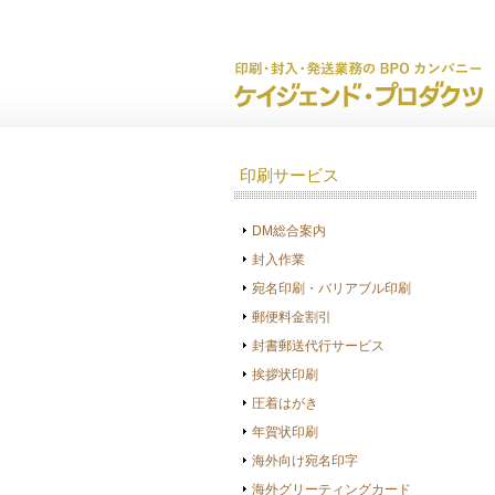
印刷サービス
DM総合案内
封入作業
宛名印刷・バリアブル印刷
郵便料金割引
封書郵送代行サービス
挨拶状印刷
圧着はがき
年賀状印刷
海外向け宛名印字
海外グリーティングカード