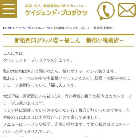
HOME
>
コラム一覧
>
グルメ一覧
> 新宿西口グルメ⑤～福しん 新宿小滝橋店～
新宿西口グルメ⑤～福しん 新宿小滝橋店～
こんにちは
ケイジェンド・プロダクツの川上です。
私の大好物は何かと聞かれたら、迷わずチャーハンと答えます。
数あるチャーハンの中でも最近ハマっているのが、新宿・池袋を中心に
チェーン展開をしている
「福しん」
です。
大江戸線・新宿西口から徒歩1分、青い看板が目印の店内はカウンターと
テーブル席があります。
ランチ時は混雑しているのでなかなか行く機会が無かったのですが、仕
事終わりにあまりにも空腹だったので寄ってみました。
メニューはラーメンや餃子、定食が並びます。ですが私の目にはチャー
ハンしか写りませんでした。