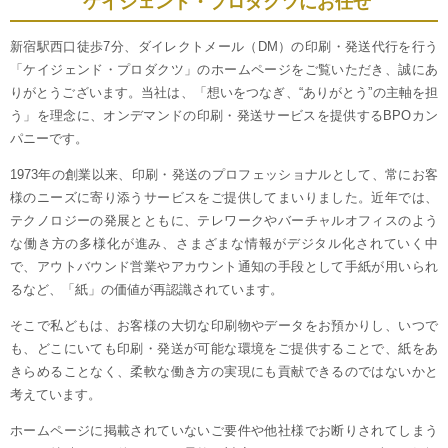
ケイジェンド・プロダクツにお任せ
新宿駅西口徒歩7分、ダイレクトメール（DM）の印刷・発送代行を行う
「ケイジェンド・プロダクツ」のホームページをご覧いただき、誠にあ
りがとうございます。当社は、「想いをつなぎ、“ありがとう”の主軸を担
う」を理念に、オンデマンドの印刷・発送サービスを提供するBPOカン
パニーです。
1973年の創業以来、印刷・発送のプロフェッショナルとして、常にお客
様のニーズに寄り添うサービスをご提供してまいりました。近年では、
テクノロジーの発展とともに、テレワークやバーチャルオフィスのよう
な働き方の多様化が進み、さまざまな情報がデジタル化されていく中
で、アウトバウンド営業やアカウント通知の手段として手紙が用いられ
るなど、「紙」の価値が再認識されています。
そこで私どもは、お客様の大切な印刷物やデータをお預かりし、いつで
も、どこにいても印刷・発送が可能な環境をご提供することで、紙をあ
きらめることなく、柔軟な働き方の実現にも貢献できるのではないかと
考えています。
ホームページに掲載されていないご要件や他社様でお断りされてしまう