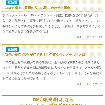
豆知識
コロナ禍でご要望の多いお問い合わせと事例
ダイレクトメール（DM）やアンケート調査、挨拶状に関する印刷・封
入・発送代行として事業を展開してきた弊社ですが、時代とともに、お
客様から頂くご要望も多様化してきました。 最近は、働き方改革による
在宅勤務の影響で作業のアウ […]
詳しくはコチラ >>
豆知識
新年の挨拶でDMが打てる？「年賀タウンメール」とは
日本のお正月の風物詩である年賀状。近年は発行枚数が減少傾向にあり
ますが、新年を迎えた朝に郵便受けに入っている年賀状は、メールやSN
Sでの連絡とはまた異なる嬉しさを感じるものです。実は、そんな年賀状
を年始の販促に活用できる […]
詳しくはコチラ >>
DM印刷発送代行なら