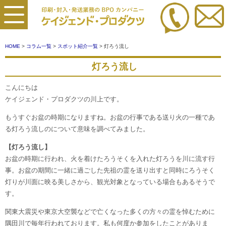
HOME
>
コラム一覧
>
スポット紹介一覧
> 灯ろう流し
灯ろう流し
こんにちは
ケイジェンド・プロダクツの川上です。
もうすぐお盆の時期になりますね。お盆の行事である送り火の一種であ
る灯ろう流しのについて意味を調べてみました。
【灯ろう流し】
お盆の時期に行われ、火を着けたろうそくを入れた灯ろうを川に流す行
事。お盆の期間に一緒に過ごした先祖の霊を送り出すと同時にろうそく
灯りが川面に映る美しさから、観光対象となっている場合もあるそうで
す。
関東大震災や東京大空襲などで亡くなった多くの方々の霊を悼むために
隅田川で毎年行われております。私も何度か参加をしたことがありま