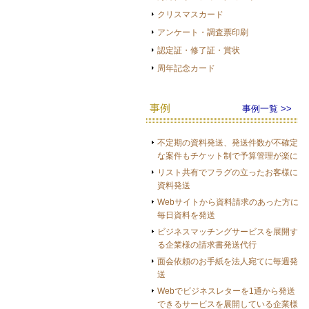
クリスマスカード
アンケート・調査票印刷
認定証・修了証・賞状
周年記念カード
事例
事例一覧 >>
不定期の資料発送、発送件数が不確定
な案件もチケット制で予算管理が楽に
リスト共有でフラグの立ったお客様に
資料発送
Webサイトから資料請求のあった方に
毎日資料を発送
ビジネスマッチングサービスを展開す
る企業様の請求書発送代行
面会依頼のお手紙を法人宛てに毎週発
送
Webでビジネスレターを1通から発送
できるサービスを展開している企業様