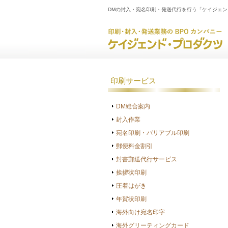
DMの封入・宛名印刷・発送代行を行う「ケイジェ
印刷サービス
DM総合案内
封入作業
宛名印刷・バリアブル印刷
郵便料金割引
封書郵送代行サービス
挨拶状印刷
圧着はがき
年賀状印刷
海外向け宛名印字
海外グリーティングカード