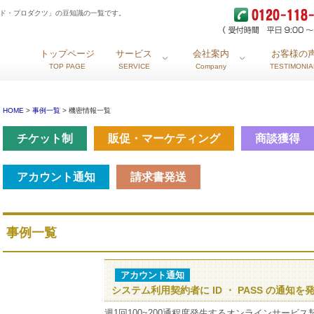
ンド・プロダクツ」の豆知識の一覧です。
トップページ
サービス
会社案内
お客様の
TOP PAGE
SERVICE
Company
TESTIMONIA
HOME
>
事例一覧
> 機密情報一覧
チケット制
販促・マーケティング
商談獲得
アカウント通知
請求書発送
事例一覧
アカウント通知
システム利用契約者に ID ・ PASS の通知を
週1回100~200通程度発生するオンラインサービ